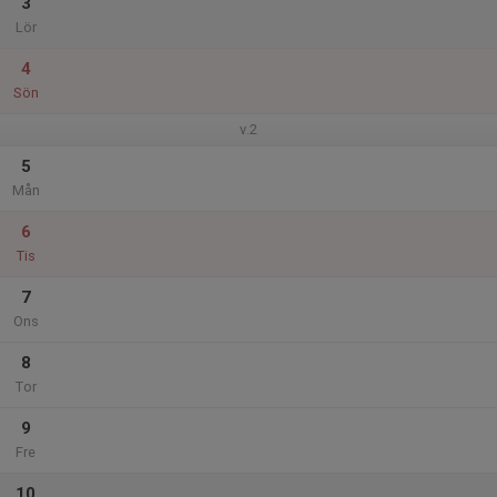
3
Lör
4
Sön
v.2
5
Mån
6
Tis
7
Ons
8
Tor
9
Fre
10