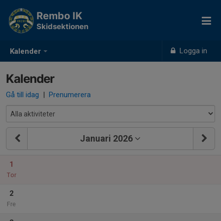
Rembo IK
Skidsektionen
Logga in
Kalender
Kalender
Gå till idag
|
Prenumerera
Januari 2026
1
Tor
2
Fre