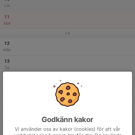
Lör
11
Sön
v.3
12
Mån
13
Tis
14
Ons
15
18:00
Träning mellan gruppen
Mellangruppen
19:00
Tor
Åsbo
18:00
Träning lilla gruppen
Lilla gruppen
Godkänn kakor
18:45
Åsbo
Vi använder oss av kakor (cookies) för att vår
16