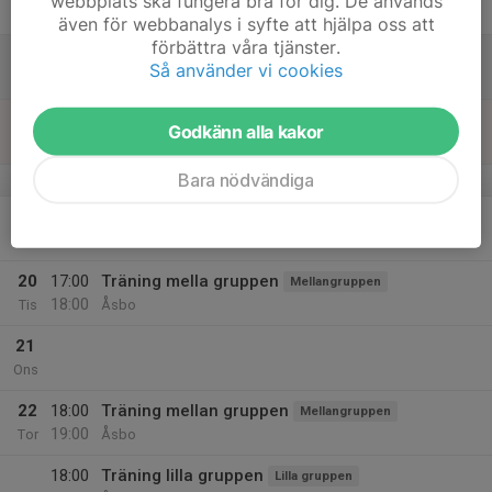
webbplats ska fungera bra för dig. De används
Fre
även för webbanalys i syfte att hjälpa oss att
förbättra våra tjänster.
17
Så använder vi cookies
Lör
18
Godkänn alla kakor
Sön
Bara nödvändiga
v.4
19
Mån
20
17:00
Träning mella gruppen
Mellangruppen
18:00
Tis
Åsbo
21
Ons
22
18:00
Träning mellan gruppen
Mellangruppen
19:00
Tor
Åsbo
18:00
Träning lilla gruppen
Lilla gruppen