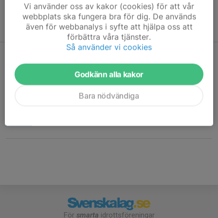
Vi använder oss av kakor (cookies) för att vår
Rembo IK har också flera landsvägscyklister, endast vuxna. Läs
webbplats ska fungera bra för dig. De används
även för webbanalys i syfte att hjälpa oss att
mer under Landsvägscyklister.
förbättra våra tjänster.
Så använder vi cookies
Nu startar vi upp MTB säsongen 2024
Godkänn alla kakor
8 apr 2024
0 kommentarer
Vi kommer att träffas på tisdagar och torsdagar för att cykla
Bara nödvändiga
MTB. Läs mer på Facebook Rembo IK MTB för info om
samlingsplats och tid.
Läs mer
För
smarta
idrottsföreningar