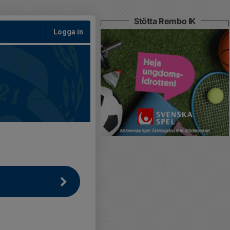
Stötta Rembo IK
Logga in