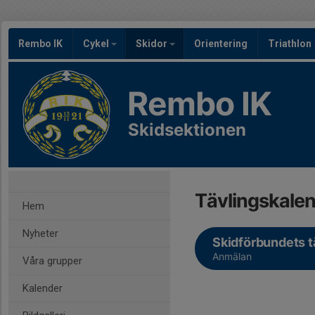
Rembo IK
Cykel
Skidor
Orientering
Triathlon
Rembo IK
Skidsektionen
Tävlingskale
Hem
Nyheter
Skidförbundets t
Anmälan
Våra grupper
Kalender