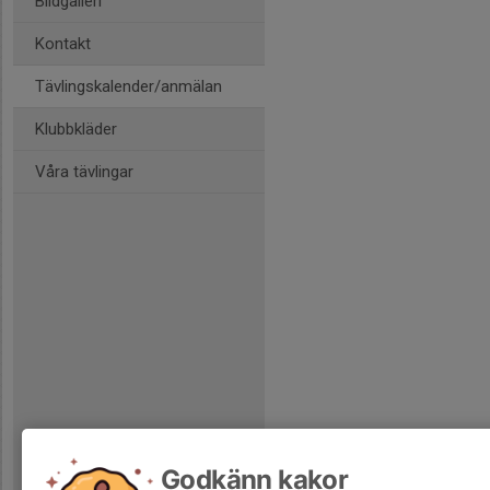
Bildgalleri
Kontakt
Tävlingskalender/anmälan
Klubbkläder
Våra tävlingar
Godkänn kakor