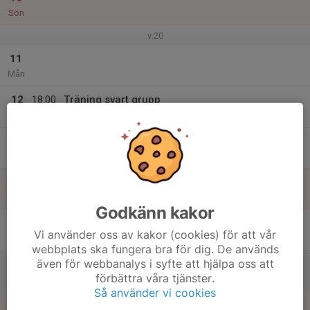
Sön
v.20
11
Mån
12
18:00
Träning svart grupp
19:30
Tis
Brovallen
13
Ons
14
Tor
Godkänn kakor
15
Vi använder oss av kakor (cookies) för att vår
Fre
webbplats ska fungera bra för dig. De används
även för webbanalys i syfte att hjälpa oss att
16
förbättra våra tjänster.
Lör
Så använder vi cookies
17