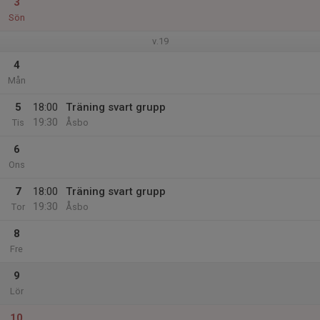
3
Sön
v.19
4
Mån
5
18:00
Träning svart grupp
19:30
Tis
Åsbo
6
Ons
7
18:00
Träning svart grupp
19:30
Tor
Åsbo
8
Fre
9
Lör
10