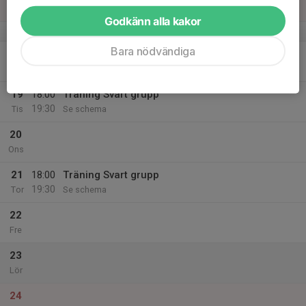
Sön
Godkänn alla kakor
v.21
Bara nödvändiga
18
Mån
19
18:00
Träning Svart grupp
19:30
Tis
Se schema
20
Ons
21
18:00
Träning Svart grupp
19:30
Tor
Se schema
22
Fre
23
Lör
24