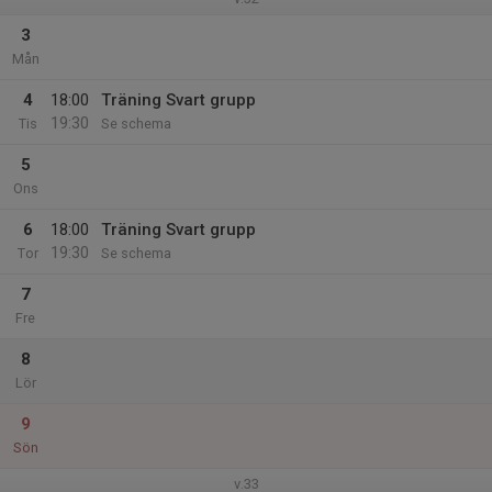
3
Mån
4
18:00
Träning Svart grupp
19:30
Tis
Se schema
5
Ons
6
18:00
Träning Svart grupp
19:30
Tor
Se schema
7
Fre
8
Lör
9
Sön
v.33