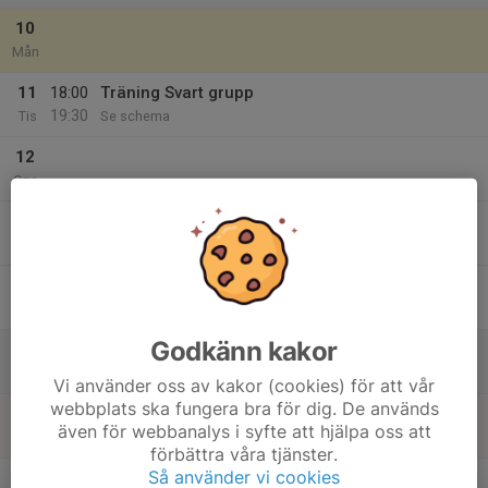
10
Mån
11
18:00
Träning Svart grupp
19:30
Tis
Se schema
12
Ons
13
18:00
Träning Svart grupp
19:30
Tor
Se schema
14
Fre
Godkänn kakor
15
Lör
Vi använder oss av kakor (cookies) för att vår
webbplats ska fungera bra för dig. De används
16
även för webbanalys i syfte att hjälpa oss att
Sön
förbättra våra tjänster.
v.34
Så använder vi cookies