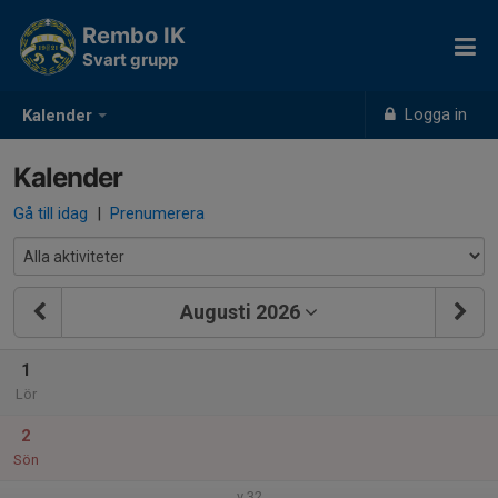
Rembo IK
Svart grupp
Logga in
Kalender
Kalender
Gå till idag
|
Prenumerera
Augusti 2026
1
Lör
2
Sön
v.32