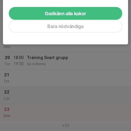
17
Mån
Godkänn alla kakor
18
18:00
Träning Svart grupp
Bara nödvändiga
19:30
Tis
Se schema
19
Ons
20
18:00
Träning Svart grupp
19:30
Tor
Se schema
21
Fre
22
Lör
23
Sön
v.35