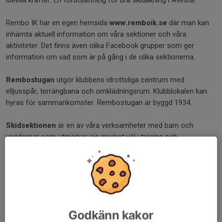
ideella krafter. En förutsättning för bra skidåkning i Avesta.
Rembo IK har en egen hemsida
www.remboik.se
där man kan
inhämta aktuell information om våra sektioner och våra
aktiviteter. Det finns även olika Facebook grupper som ger
information om vad som är på gång i de olika sektionerna.
Rembostugan
utgör klubbens idrottsliga centrum med
elljusspår, terrängbana och omklädningsrum. Klubblokalen kan
hyras för sammankomster. Rembostugan är byggd 1934.
Skidsektionen
är en av våra verksamheter med barn och
ungdomar som utmärker sig mycket väl i träning och
tävlingssammanhang. Sektionen har ett antal träningsgrupper
med sammanlagt runt 30 aktiva barn och ungdomar. Sektionen
erbjuder ett antal arrangemang under säsongen, bl.a tävlingar,
träningsläger och fikakvällar. Starten för säsongen är
terrängserien i september och avslutas då snön försvinner på
våren. Skidsektionen tränar på tisdagar och torsdagar under
Godkänn kakor
säsongen.