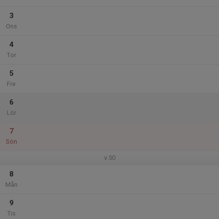
3
Ons
4
Tor
5
Fre
6
Lör
7
Sön
v.50
8
Mån
9
Tis