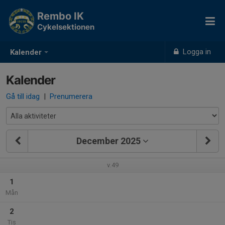
Rembo IK
Cykelsektionen
Logga in
Kalender
Kalender
Gå till idag
|
Prenumerera
December 2025
v.49
1
Mån
2
Tis