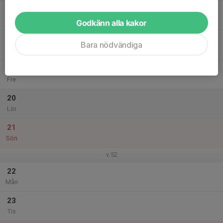
17
Ons
Godkänn alla kakor
18
Bara nödvändiga
Tor
19
Fre
20
Lör
21
Sön
v.52
22
Mån
23
Tis