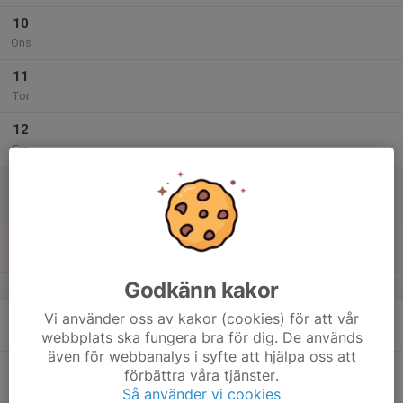
10
Ons
11
Tor
12
Fre
13
Lör
14
Sön
Godkänn kakor
v.51
15
Vi använder oss av kakor (cookies) för att vår
Mån
webbplats ska fungera bra för dig. De används
även för webbanalys i syfte att hjälpa oss att
16
förbättra våra tjänster.
Tis
Så använder vi cookies