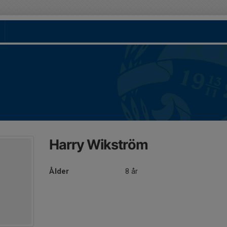
Harry Wikström
Ålder
8 år