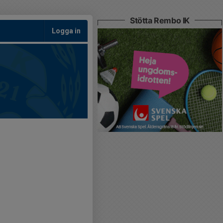
Stötta Rembo IK
Logga in