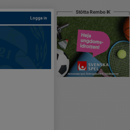
Stötta Rembo IK
Logga in